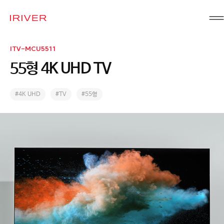
IRIVER
ITV-MCU5511
55형 4K UHD TV
#4K UHD
#TV
#55형