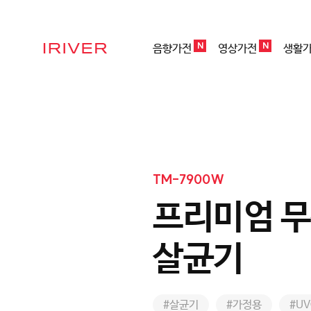
N
N
음향가전
영상가전
생활
IRIVER
TM-7900W
프리미엄 무
살균기
#살균기
#가정용
#UV