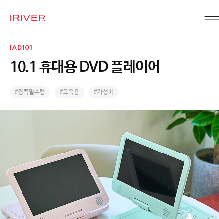
IRIVER
IAD101
10.1 휴대용 DVD 플레이어
#집콕필수템
#교육용
#가성비