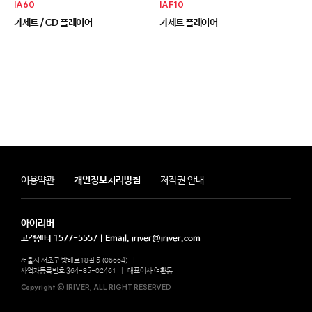
IA60
IAF10
카세트 / CD 플레이어
카세트 플레이어
이용약관
개인정보처리방침
저작권 안내
아이리버
고객센터 1577-5557 | Email. iriver@iriver.com
서울시 서초구 방배로18길 5 (06664)
|
사업자등록번호 364-85-02461
|
대표이사 여환동
Copyright © IRIVER, ALL RIGHT RESERVED